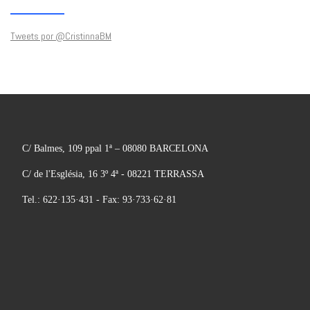
Tweets por @CristinnaBM
C/ Balmes, 109 ppal 1ª – 08080 BARCELONA
C/ de l'Església, 16 3º 4ª - 08221 TERRASSA
Tel.: 622·135·431 - Fax: 93·733·62·81