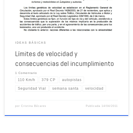
IDEAS BÁSICAS
Límites de velocidad y
consecuencias del incumplimiento
1 Comentario
110 Km/h
379 CP
autopistas
Seguridad Vial
semana santa
velocidad
por
Cristina Bécares
Publicada
14/04/2011