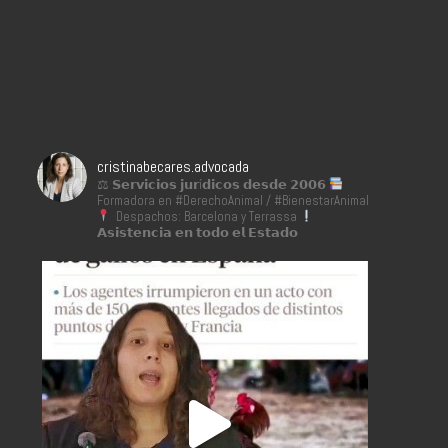
cristinabecares.advocada
⚖ 𝗦𝗲𝗿𝘃𝗶𝗰𝗶𝗼𝘀 𝗷𝘂𝗿í𝗱𝗶𝗰𝗼𝘀 𝗱𝗲𝘀𝗱𝗲 𝟮𝟬𝟬𝟲
Formadora en #DerechoAnimal / #BienestarAnimal
Despachos: Barcelona y Terrassa
𝗔𝘀𝗶𝘀𝘁𝗲𝗻𝗰𝗶𝗮 𝗲𝗻 𝘁𝗼𝗱𝗼 𝗲𝗹 𝗘𝘀𝘁𝗮𝗱𝗼