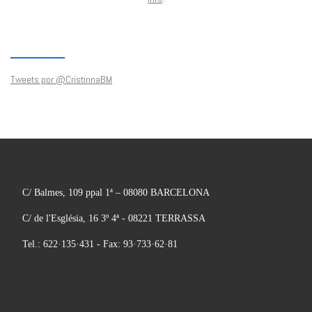
Tweets por @CristinnaBM
C/ Balmes, 109 ppal 1ª – 08080 BARCELONA
C/ de l'Església, 16 3º 4ª - 08221 TERRASSA
Tel.: 622·135·431 - Fax: 93·733·62·81