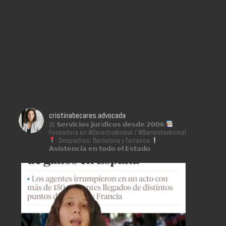
cristinabecares.advocada
⚖ 𝗦𝗲𝗿𝘃𝗶𝗰𝗶𝗼𝘀 𝗷𝘂𝗿í𝗱𝗶𝗰𝗼𝘀 𝗱𝗲𝘀𝗱𝗲 𝟮𝟬𝟬𝟲
Formadora en #DerechoAnimal / #BienestarAnimal
Despachos: Barcelona y Terrassa
𝗔𝘀𝗶𝘀𝘁𝗲𝗻𝗰𝗶𝗮 𝗲𝗻 𝘁𝗼𝗱𝗼 𝗲𝗹 𝗘𝘀𝘁𝗮𝗱𝗼