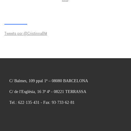
Tweets por @CristinnaBM
C/ Balmes, 109 ppal 1ª – 08080 BARCELONA
C/ de l'Església, 16 3º 4ª - 08221 TERRASSA
Tel.: 622·135·431 - Fax: 93·733·62·81