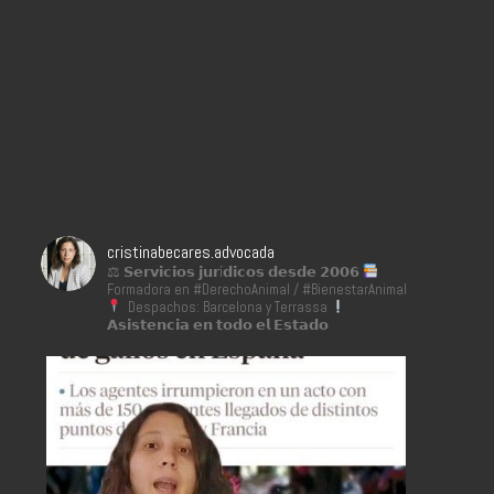
cristinabecares.advocada
⚖ 𝗦𝗲𝗿𝘃𝗶𝗰𝗶𝗼𝘀 𝗷𝘂𝗿í𝗱𝗶𝗰𝗼𝘀 𝗱𝗲𝘀𝗱𝗲 𝟮𝟬𝟬𝟲
Formadora en #DerechoAnimal / #BienestarAnimal
Despachos: Barcelona y Terrassa
𝗔𝘀𝗶𝘀𝘁𝗲𝗻𝗰𝗶𝗮 𝗲𝗻 𝘁𝗼𝗱𝗼 𝗲𝗹 𝗘𝘀𝘁𝗮𝗱𝗼