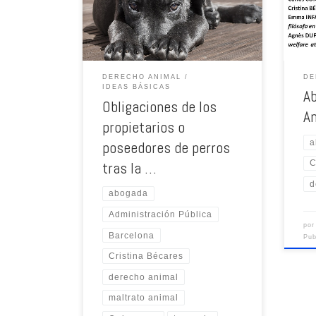
DERECHO ANIMAL
DE
IDEAS BÁSICAS
A
Obligaciones de los
A
propietarios o
a
poseedores de perros
C
tras la …
d
abogada
Administración Pública
po
Barcelona
Pu
Cristina Bécares
derecho animal
maltrato animal