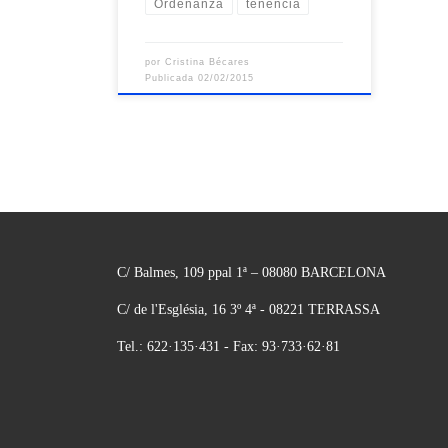
Ordenanza
tenencia
por
Cristina Bécares
Publicada
02/02/2015
C/ Balmes, 109 ppal 1ª – 08080 BARCELONA
C/ de l'Església, 16 3º 4ª - 08221 TERRASSA
Tel.: 622·135·431 - Fax: 93·733·62·81