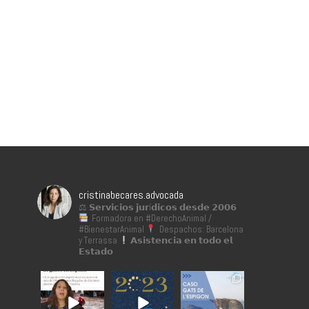
cristinabecares.advocada
⚖ 𝗦𝗲𝗿𝘃𝗶𝗰𝗶𝗼𝘀 𝗷𝘂𝗿í𝗱𝗶𝗰𝗼𝘀 𝗱𝗲𝘀𝗱𝗲 𝟮𝟬𝟬𝟲
Formadora en #DerechoAnimal /
#BienestarAnimal
Despachos: Barcelona
y Terrassa
𝗔𝘀𝗶𝘀𝘁𝗲𝗻𝗰𝗶𝗮 𝗲𝗻 𝘁𝗼𝗱𝗼 𝗲𝗹
𝗘𝘀𝘁𝗮𝗱𝗼