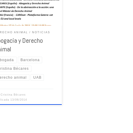
RECHO ANIMAL
NOTICIAS
bogacía y Derecho
nimal
bogada
Barcelona
ristina Bécares
erecho animal
UAB
r
Cristina Bécares
blicada
13/06/2014