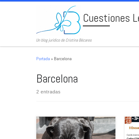
Skip to content
Cuestiones L
Un blog jurídico de Cristina Bécares
Portada
»
Barcelona
Barcelona
2 entradas