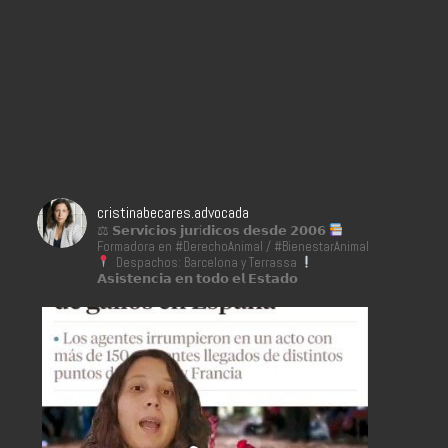
cristinabecares.advocada
⚖ 𝗦𝗲𝗿𝘃𝗶𝗰𝗶𝗼𝘀 𝗷𝘂𝗿í𝗱𝗶𝗰𝗼𝘀 𝗱𝗲𝘀𝗱𝗲 𝟮𝟬𝟬𝟲
Formadora en #DerechoAnimal / #BienestarAnimal
Despachos: Barcelona y Terrassa
𝗔𝘀𝗶𝘀𝘁𝗲𝗻𝗰𝗶𝗮 𝗲𝗻 𝘁𝗼𝗱𝗼 𝗲𝗹 𝗘𝘀𝘁𝗮𝗱𝗼