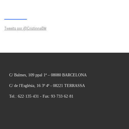
Tweets por @CristinnaBM
C/ Balmes, 109 ppal 1ª – 08080 BARCELONA
C/ de l'Església, 16 3º 4ª - 08221 TERRASSA
Tel.: 622·135·431 - Fax: 93·733·62·81