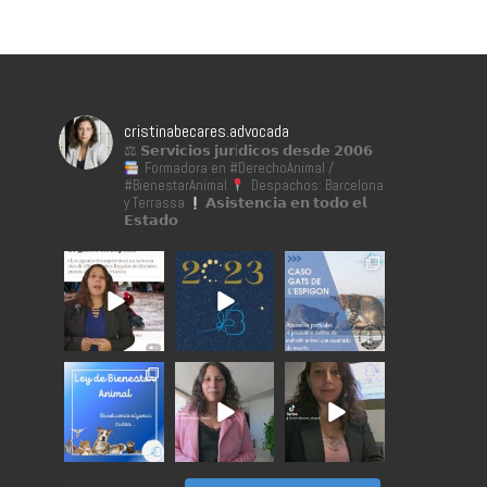
cristinabecares.advocada
⚖ 𝗦𝗲𝗿𝘃𝗶𝗰𝗶𝗼𝘀 𝗷𝘂𝗿í𝗱𝗶𝗰𝗼𝘀 𝗱𝗲𝘀𝗱𝗲 𝟮𝟬𝟬𝟲
Formadora en #DerechoAnimal /
#BienestarAnimal
Despachos: Barcelona
y Terrassa
𝗔𝘀𝗶𝘀𝘁𝗲𝗻𝗰𝗶𝗮 𝗲𝗻 𝘁𝗼𝗱𝗼 𝗲𝗹
𝗘𝘀𝘁𝗮𝗱𝗼