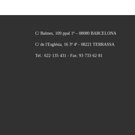
C/ Balmes, 109 ppal 1ª – 08080 BARCELONA
C/ de l'Església, 16 3º 4ª - 08221 TERRASSA
Tel.: 622·135·431 - Fax: 93·733·62·81