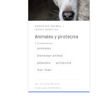
DERECHO ANIMAL
IDEAS BÁSICAS
Animales y pirotecnia
3 Comentarios
animales
bienestar animal
petardos
pirotecnia
San Juan
por
Cristina Bécares
Publicada
20/06/2021