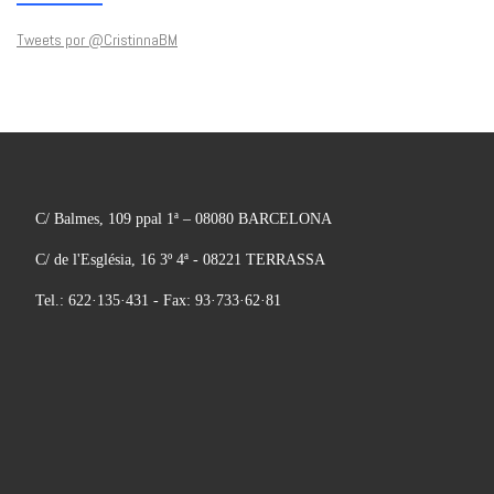
Tweets por @CristinnaBM
C/ Balmes, 109 ppal 1ª – 08080 BARCELONA
C/ de l'Església, 16 3º 4ª - 08221 TERRASSA
Tel.: 622·135·431 - Fax: 93·733·62·81