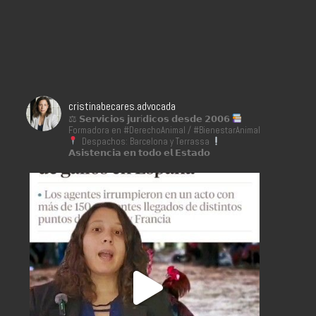
cristinabecares.advocada
⚖ 𝗦𝗲𝗿𝘃𝗶𝗰𝗶𝗼𝘀 𝗷𝘂𝗿í𝗱𝗶𝗰𝗼𝘀 𝗱𝗲𝘀𝗱𝗲 𝟮𝟬𝟬𝟲
Formadora en #DerechoAnimal / #BienestarAnimal
Despachos: Barcelona y Terrassa
𝗔𝘀𝗶𝘀𝘁𝗲𝗻𝗰𝗶𝗮 𝗲𝗻 𝘁𝗼𝗱𝗼 𝗲𝗹 𝗘𝘀𝘁𝗮𝗱𝗼