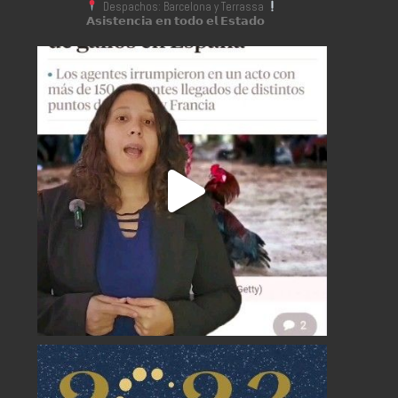
Despachos: Barcelona y Terrassa
𝗔𝘀𝗶𝘀𝘁𝗲𝗻𝗰𝗶𝗮 𝗲𝗻 𝘁𝗼𝗱𝗼 𝗲𝗹 𝗘𝘀𝘁𝗮𝗱𝗼