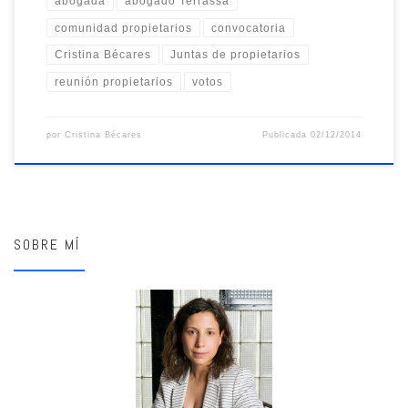
abogada
abogado Terrassa
comunidad propietarios
convocatoria
Cristina Bécares
Juntas de propietarios
reunión propietarios
votos
por
Cristina Bécares
Publicada
02/12/2014
SOBRE MÍ