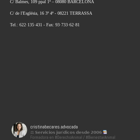
C/ Balmes, 109 ppal 1ª – 08080 BARCELONA
C/ de l'Església, 16 3º 4ª - 08221 TERRASSA
Tel.: 622·135·431 - Fax: 93·733·62·81
cristinabecares.advocada
⚖ 𝗦𝗲𝗿𝘃𝗶𝗰𝗶𝗼𝘀 𝗷𝘂𝗿í𝗱𝗶𝗰𝗼𝘀 𝗱𝗲𝘀𝗱𝗲 𝟮𝟬𝟬𝟲
Formadora en #DerechoAnimal / #BienestarAnimal