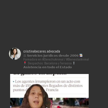
cristinabecares.advocada
⚖ 𝗦𝗲𝗿𝘃𝗶𝗰𝗶𝗼𝘀 𝗷𝘂𝗿í𝗱𝗶𝗰𝗼𝘀 𝗱𝗲𝘀𝗱𝗲 𝟮𝟬𝟬𝟲
Formadora en #DerechoAnimal / #BienestarAnimal
Despachos: Barcelona y Terrassa
𝗔𝘀𝗶𝘀𝘁𝗲𝗻𝗰𝗶𝗮 𝗲𝗻 𝘁𝗼𝗱𝗼 𝗲𝗹 𝗘𝘀𝘁𝗮𝗱𝗼