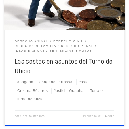
DERECHO ANIMAL
DERECHO CIVIL
DERECHO DE FAMILIA
DERECHO PENAL
IDEAS BÁSICAS
SENTENCIAS Y AUTOS
Las costas en asuntos del Turno de
Oficio
abogada
abogado Terrassa
costas
Cristina Bécares
Justicia Gratuita
Terrassa
turno de oficio
por
Cristina Bécares
Publicada
03/04/2017