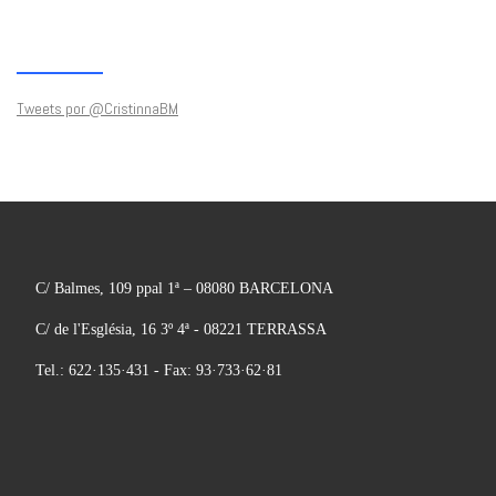
Tweets por @CristinnaBM
C/ Balmes, 109 ppal 1ª – 08080 BARCELONA
C/ de l'Església, 16 3º 4ª - 08221 TERRASSA
Tel.: 622·135·431 - Fax: 93·733·62·81