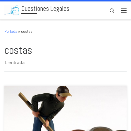
Cuestiones Legales
Skip to content
Search
Men
Portada
»
costas
costas
1 entrada