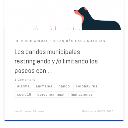
DERECHO ANIMAL
IDEAS BÁSICAS
NOTICIAS
Los bandos municipales
restringiendo y /o limitando los
paseos con …
1 Comentario
alarma
animales
bando
coronavirus
covid19
derechoanimal
limitaciones
por
Cristina Bécares
Publicada
08/04/2020