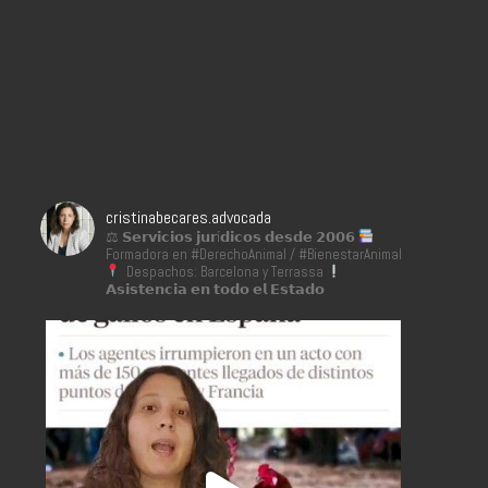
cristinabecares.advocada
⚖ 𝗦𝗲𝗿𝘃𝗶𝗰𝗶𝗼𝘀 𝗷𝘂𝗿í𝗱𝗶𝗰𝗼𝘀 𝗱𝗲𝘀𝗱𝗲 𝟮𝟬𝟬𝟲
Formadora en #DerechoAnimal / #BienestarAnimal
Despachos: Barcelona y Terrassa
𝗔𝘀𝗶𝘀𝘁𝗲𝗻𝗰𝗶𝗮 𝗲𝗻 𝘁𝗼𝗱𝗼 𝗲𝗹 𝗘𝘀𝘁𝗮𝗱𝗼