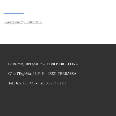
Tweets por @CristinnaBM
C/ Balmes, 109 ppal 1ª – 08080 BARCELONA
C/ de l'Església, 16 3º 4ª - 08221 TERRASSA
Tel.: 622·135·431 - Fax: 93·733·62·81