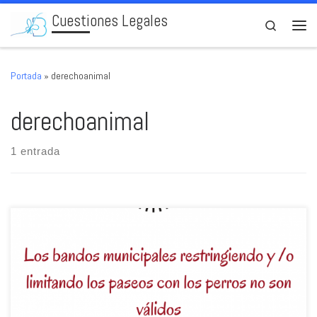
Cuestiones Legales
Skip to content
Search
Men
Portada
»
derechoanimal
derechoanimal
1 entrada