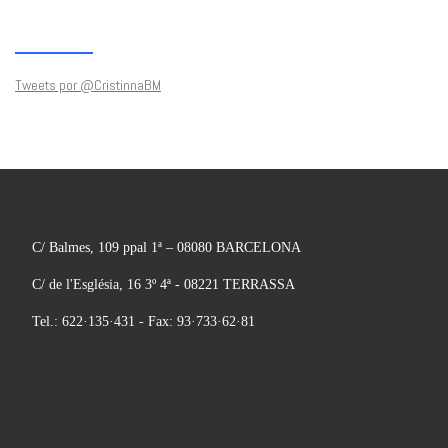
Tweets por @CristinnaBM
C/ Balmes, 109 ppal 1ª – 08080 BARCELONA
C/ de l'Església, 16 3º 4ª - 08221 TERRASSA
Tel.: 622·135·431 - Fax: 93·733·62·81