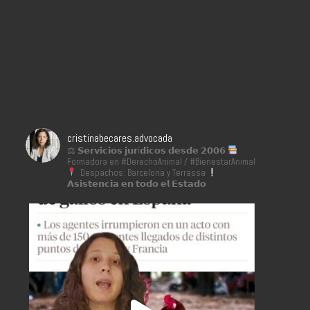
cristinabecares.advocada
⚖ 𝗦𝗲𝗿𝘃𝗶𝗰𝗶𝗼𝘀 𝗷𝘂𝗿í𝗱𝗶𝗰𝗼𝘀 𝗱𝗲𝘀𝗱𝗲 𝟮𝟬𝟬𝟲
Formadora en #DerechoAnimal / #BienestarAnimal
Despachos: Barcelona y Terrassa
𝗔𝘀𝗶𝘀𝘁𝗲𝗻𝗰𝗶𝗮 𝗲𝗻 𝘁𝗼𝗱𝗼 𝗲𝗹 𝗘𝘀𝘁𝗮𝗱𝗼