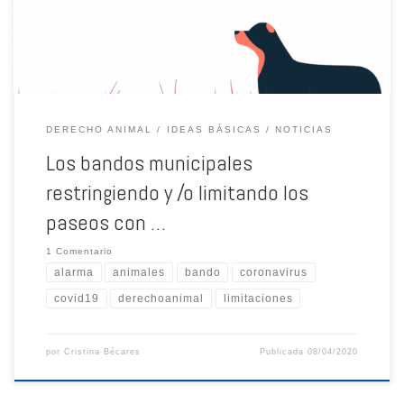
DERECHO ANIMAL
IDEAS BÁSICAS
NOTICIAS
Los bandos municipales
restringiendo y /o limitando los
paseos con …
1 Comentario
alarma
animales
bando
coronavirus
covid19
derechoanimal
limitaciones
por
Cristina Bécares
Publicada
08/04/2020