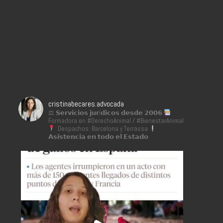
cristinabecares.advocada
⚖ 𝗦𝗲𝗿𝘃𝗶𝗰𝗶𝗼𝘀 𝗷𝘂𝗿í𝗱𝗶𝗰𝗼𝘀 𝗱𝗲𝘀𝗱𝗲 𝟮𝟬𝟬𝟲
Formadora en #DerechoAnimal / #BienestarAnimal
Despachos: Barcelona y Terrassa
𝗔𝘀𝗶𝘀𝘁𝗲𝗻𝗰𝗶𝗮 𝗲𝗻 𝘁𝗼𝗱𝗼 𝗲𝗹 𝗘𝘀𝘁𝗮𝗱𝗼