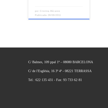
por
Cristina Bécares
Publicada
28/06/2011
C/ Balmes, 109 ppal 1ª – 08080 BARCELONA
C/ de l'Església, 16 3º 4ª - 08221 TERRASSA
Tel.: 622·135·431 - Fax: 93·733·62·81