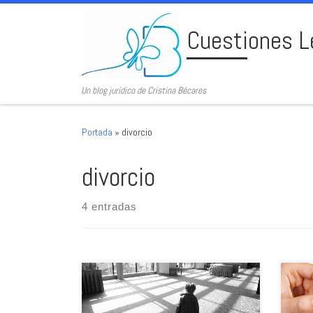
Skip to content
Cuestiones L
Un blog jurídico de Cristina Bécares
Portada
»
divorcio
divorcio
4 entradas