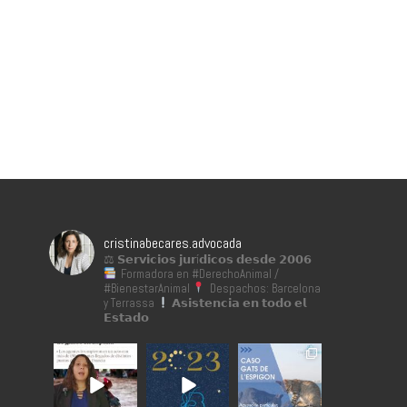
cristinabecares.advocada
⚖ 𝗦𝗲𝗿𝘃𝗶𝗰𝗶𝗼𝘀 𝗷𝘂𝗿í𝗱𝗶𝗰𝗼𝘀 𝗱𝗲𝘀𝗱𝗲 𝟮𝟬𝟬𝟲
Formadora en #DerechoAnimal /
#BienestarAnimal
Despachos: Barcelona
y Terrassa
𝗔𝘀𝗶𝘀𝘁𝗲𝗻𝗰𝗶𝗮 𝗲𝗻 𝘁𝗼𝗱𝗼 𝗲𝗹
𝗘𝘀𝘁𝗮𝗱𝗼