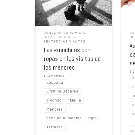
DERECHO DE FAMILIA
DE
IDEAS BÁSICAS
ID
SENTENCIAS Y AUTOS
As
Las «mochilas con
ca
ropa» en las visitas de
s
los menores
2 C
1 Comentario
a
abogada
C
Cristina Bécares
D
divorcio
familia
d
menores
s
pensión alimentos
ropa
Terrassa
po