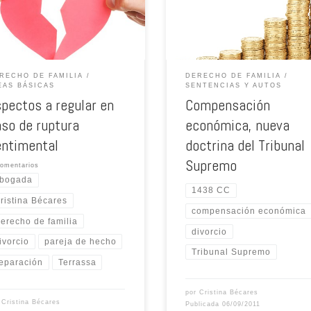
RECHO DE FAMILIA
DERECHO DE FAMILIA
EAS BÁSICAS
SENTENCIAS Y AUTOS
pectos a regular en
Compensación
so de ruptura
económica, nueva
entimental
doctrina del Tribunal
Supremo
omentarios
bogada
1438 CC
ristina Bécares
compensación económica
erecho de familia
divorcio
ivorcio
pareja de hecho
Tribunal Supremo
eparación
Terrassa
por
Cristina Bécares
r
Cristina Bécares
Publicada
06/09/2011