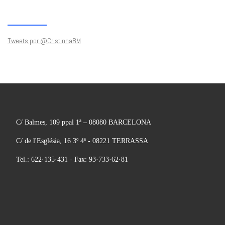
Tweets por @CristinnaBM
C/ Balmes, 109 ppal 1ª – 08080 BARCELONA
C/ de l'Església, 16 3º 4ª - 08221 TERRASSA
Tel.: 622·135·431 - Fax: 93·733·62·81