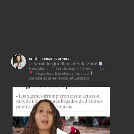
cristinabecares.advocada
⚖ 𝗦𝗲𝗿𝘃𝗶𝗰𝗶𝗼𝘀 𝗷𝘂𝗿í𝗱𝗶𝗰𝗼𝘀 𝗱𝗲𝘀𝗱𝗲 𝟮𝟬𝟬𝟲
Formadora en #DerechoAnimal / #BienestarAnimal
Despachos: Barcelona y Terrassa
𝗔𝘀𝗶𝘀𝘁𝗲𝗻𝗰𝗶𝗮 𝗲𝗻 𝘁𝗼𝗱𝗼 𝗲𝗹 𝗘𝘀𝘁𝗮𝗱𝗼