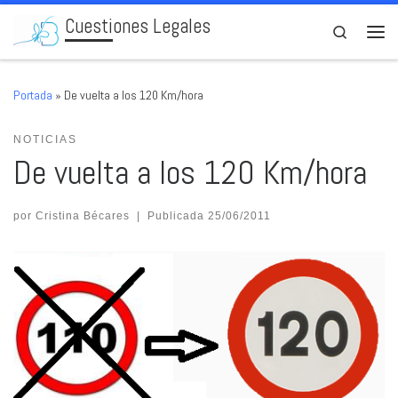
Cuestiones Legales
Skip to content
Search
Men
Portada
»
De vuelta a los 120 Km/hora
NOTICIAS
De vuelta a los 120 Km/hora
por
Cristina Bécares
|
Publicada
25/06/2011