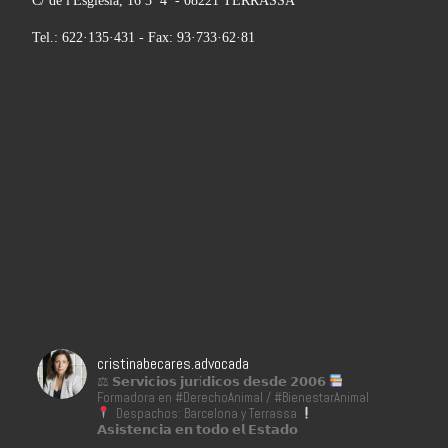
C/ de l'Església, 16 3º 4ª - 08221 TERRASSA
Tel.: 622·135·431 - Fax: 93·733·62·81
cristinabecares.advocada
⚖ 𝗦𝗲𝗿𝘃𝗶𝗰𝗶𝗼𝘀 𝗷𝘂𝗿í𝗱𝗶𝗰𝗼𝘀 𝗱𝗲𝘀𝗱𝗲 𝟮𝟬𝟬𝟲
Formadora en #DerechoAnimal / #BienestarAnimal
Despachos: Barcelona y Terrassa
𝗔𝘀𝗶𝘀𝘁𝗲𝗻𝗰𝗶𝗮 𝗲𝗻 𝘁𝗼𝗱𝗼 𝗲𝗹 𝗘𝘀𝘁𝗮𝗱𝗼